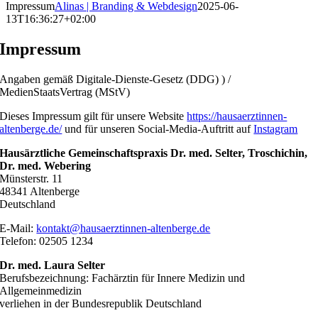
Impressum
Alinas | Branding & Webdesign
2025-06-
13T16:36:27+02:00
Impressum
Angaben gemäß Digitale-Dienste-Gesetz (DDG) ) /
MedienStaatsVertrag (MStV)
Dieses Impressum gilt für unsere Website
https://hausaerztinnen-
altenberge.de/
und für unseren Social-Media-Auftritt auf
Instagram
Hausärztliche Gemeinschaftspraxis Dr. med. Selter, Troschichin,
Dr. med. Webering
Münsterstr. 11
48341 Altenberge
Deutschland
E-Mail:
kontakt@hausaerztinnen-altenberge.de
Telefon: 02505 1234
Dr. med. Laura Selter
Berufsbezeichnung: Fachärztin für Innere Medizin und
Allgemeinmedizin
verliehen in der Bundesrepublik Deutschland