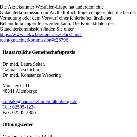
Die Ärztekammer Westfalen-Lippe hat außerdem eine
Gutachterkommission für Arzthaftpflichtfragen eingerichtet, die bei der
Vermutung oder dem Vorwurf einer fehlerhaften ärztlichen
Behandlung angerufen werden kann. Die Kontaktdaten der
Gutachterkommission finden Sie unter
https://www.aekwl.de/fuer-aerzte/arzt-und-
recht/gutachterkommission#c26796
.
Hausärztliche Gemeinschaftspraxis
Dr. med. Laura Selter,
Galina Troschichin,
Dr. med. Konstanze Webering
Münsterstr. 11
48341 Altenberge
kontakt@hausaerztinnen-altenberge.de
Tel.: 02505-1234
Fax: 02505-3806
Öffnungszeiten
Montag: 7-13 u. 15-19 Uhr